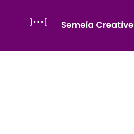
Aller
au
Semeia Creative
contenu
.