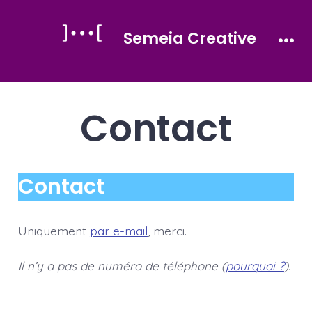
Aller
au
Semeia Creative
contenu
Men
Contact
Contact
Uniquement
par e-mail
, merci.
Il n’y a pas de numéro de téléphone (
pourquoi ?
).