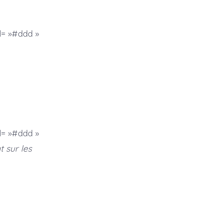
= »#ddd »
= »#ddd »
t sur les