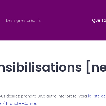
Les signes créatifs
Que so
nsibilisations [n
vous désirez prendre un.e autre interprète, voici
la liste d
e / Franche-Comté
.