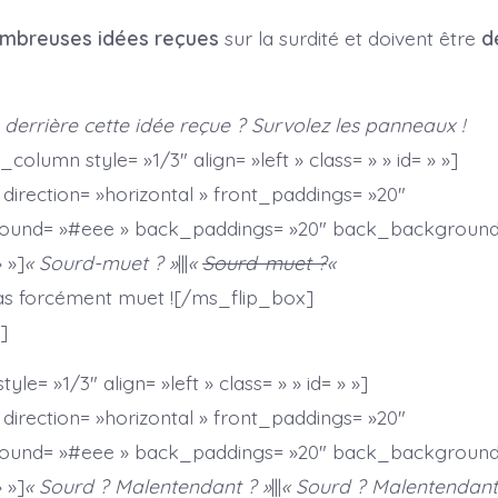
mbreuses idées reçues
sur la surdité et doivent être
d
derrière cette idée reçue ? Survolez les panneaux !
lumn style= »1/3″ align= »left » class= » » id= » »]
direction= »horizontal » front_paddings= »20″
ound= »#eee » back_paddings= »20″ back_background
» »]
« Sourd-muet ? »
|||
«
Sourd-muet ?
«
as forcément muet ![/ms_flip_box]
]
le= »1/3″ align= »left » class= » » id= » »]
direction= »horizontal » front_paddings= »20″
ound= »#eee » back_paddings= »20″ back_background
» »]
« Sourd ? Malentendant ? »
|||
« Sourd ? Malentendant