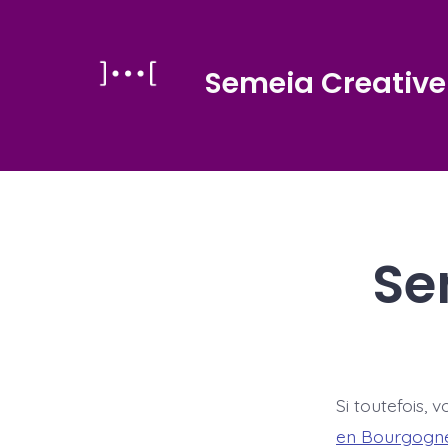
Aller
au
Semeia Creative
contenu
Se
Si toutefois, 
en Bourgogn