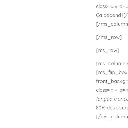
class= » » id= 
Ça dépend ![
[/ms_column
[/ms_row]
[ms_row]
[ms_column sty
[ms_flip_box 
front_backgr
class= » » id= 
langue frança
80% des sourd
[/ms_column