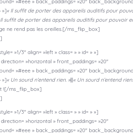
ound= »#eee » back_paddings= »20″ back_background
» »]
« Il suffit de porter des appareils auditifs pour pouv
 Il suffit de porter des appareils auditifs pour pouvoir e
ge ne rend pas les oreilles.[/ms_flip_box]
]
le= »1/3″ align= »left » class= » » id= » »]
direction= »horizontal » front_paddings= »20″
ound= »#eee » back_paddings= »20″ back_background
» »]
« Un sourd n’entend rien. »
|||
« Un sourd n’entend rien.
t ![/ms_flip_box]
]
le= »1/3″ align= »left » class= » » id= » »]
direction= »horizontal » front_paddings= »20″
ound= »#eee » back_paddings= »20″ back_background