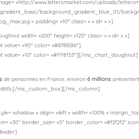
age= »http://www.lettersmarket.com/uploads/letter
gradient_basic/background_gradient_blue_01/backg
g_max.jpg » padding= »10″ class= » » id= » »]
ghnut width= »200″ height= »125″ class= » » id= » »]
 value= »90″ color= »#878BB6″]
 value= »10″ color= »#FF8153″][/ms_chart_doughnut]
s
de personnes en France, environ
6 millions
présentent
ditifs.[/ms_custom_box][/ms_column]
tyle= »shadow » align= »left » width= »100% » margin_to
= »30″ border_size= »5″ border_color= »#f2f2f2″ icon= 
ivider]