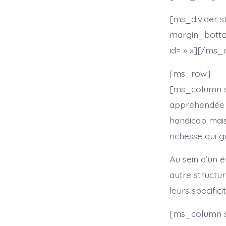
[ms_divider s
margin_bottom
id= » »][/ms_d
[ms_row]
[ms_column sty
appréhendée de
handicap mais
richesse qui g
Au sein d’un é
autre structur
leurs spécifi
[ms_column st