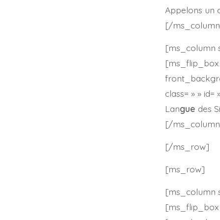
Appelons un c
[/ms_column
[ms_column sty
[ms_flip_box 
front_backgr
class= » » id= 
Lan
gue
des S
[/ms_column
[/ms_row]
[ms_row]
[ms_column sty
[ms_flip_box 