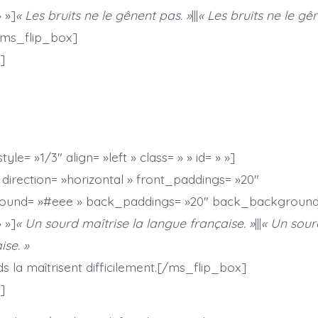
» »]
« Les bruits ne le gênent pas. »
|||
« Les bruits ne le gê
/ms_flip_box]
]
le= »1/3″ align= »left » class= » » id= » »]
direction= »horizontal » front_paddings= »20″
ound= »#eee » back_paddings= »20″ back_background
» »]
« Un sourd maîtrise la langue française. »
|||
« Un sour
ise. »
s la maîtrisent difficilement.[/ms_flip_box]
]