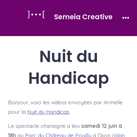
Aller
au
Semeia Creative
contenu
Men
Nuit du
Handicap
Bonjour, voici les vidéos envoyées par Armelle
pour la
Nuit du Handicap
.
Le spectacle chansigné a lieu
samedi 12 juin à
18h
au
Parc du Château de Pouilly
à Dijon (
plan